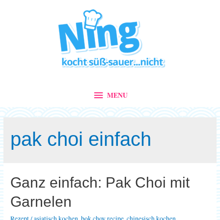
MENU
MENU
pak choi einfach
Ganz einfach: Pak Choi mit
Garnelen
Rezept
/
asiatisch kochen
,
bok choy recipe
,
chinesisch kochen
,