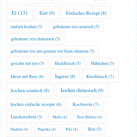
Ei
(13)
Eier
(9)
Einfaches Rezept
(8)
einfach kochen
(5)
gebratener reis asiatisch
(5)
gebratener reis chinesisch
(5)
gebratener reis mit gemüse wie beim chinesen
(5)
gerichte mit reis
(5)
Hackfleisch
(5)
Hähnchen
(5)
Ingwer
(8)
Knoblauch
(7)
Ideen mit Reis
(6)
kochen asiatisch
(8)
kochen chinesisch
(9)
Kochwein
(7)
kochen einfache rezepte
(6)
Lauchzwiebeln
(5)
Mehl
(4)
Nori-Blätter
(4)
Reis
(5)
Nudeln
(4)
Paprika
(4)
Pilz
(4)