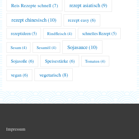
rezept asiatisch
(9)
Reis Rezepte schnell
(7)
rezept chinesisch
(10)
rezept easy
(6)
rezeptideen
(5)
schnelles Rezept
(5)
Rindfleisch
(4)
Sojasauce
(10)
Sesam
(4)
Sesamöl
(4)
Sojasoße
(6)
Speisestärke
(6)
Tomaten
(4)
vegetarisch
(8)
vegan
(6)
Impressum