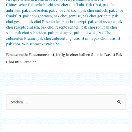
Chinesischer Blätterkohl
,
chinesischer Senfkohl
,
Pak Choi
,
pak choi
anbraten
,
pak choi braten
,
pak choi chefkoch
,
pak choi einfach
,
pak choi
frankfurt
,
pak choi gebraten
,
pak choi gemüse
,
pak choi gerichte
,
pak
choi gesund
,
pak choi Pescetarier
,
pak choi rezept
,
pak choi rezepte
,
pak
choi rezepte einfach
,
pak choi rezepte schnell
,
pak choi roh
,
pak choi
salat
,
pak choi schneiden
,
pak choi suppe
,
pak choi wok
,
Pak Choi
zubereiten Pfanne
,
pak choi zubereitung
,
was ist mini pak choi
,
was ist
pak choi
,
Wie schmeckt Pak Choi
Eine schnelle Hausmannskost, fertig in einer halben Stunde. Das ist Pak
Choi mit Garnelen.
S
u
c
h
e