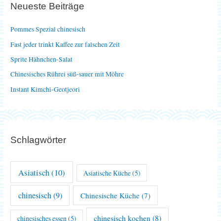
Neueste Beiträge
n
n
Pommes Spezial chinesisch
a
Fast jeder trinkt Kaffee zur falschen Zeit
c
Sprite Hähnchen-Salat
h
Chinesisches Rührei süß-sauer mit Möhre
:
Instant Kimchi-Geotjeori
Schlagwörter
Asiatisch
(10)
Asiatische Küche
(5)
chinesisch
(9)
Chinesische Küche
(7)
chinesisch kochen
(8)
chinesisches essen
(5)