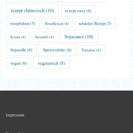
rezept chinesisch
(10)
rezept easy
(6)
rezeptideen
(5)
schnelles Rezept
(5)
Rindfleisch
(4)
Sojasauce
(10)
Sesam
(4)
Sesamöl
(4)
Sojasoße
(6)
Speisestärke
(6)
Tomaten
(4)
vegetarisch
(8)
vegan
(6)
Impressum