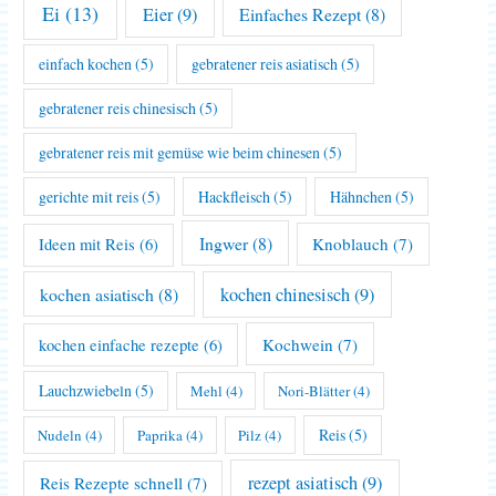
Ei
(13)
Eier
(9)
Einfaches Rezept
(8)
einfach kochen
(5)
gebratener reis asiatisch
(5)
gebratener reis chinesisch
(5)
gebratener reis mit gemüse wie beim chinesen
(5)
gerichte mit reis
(5)
Hackfleisch
(5)
Hähnchen
(5)
Ingwer
(8)
Knoblauch
(7)
Ideen mit Reis
(6)
kochen asiatisch
(8)
kochen chinesisch
(9)
Kochwein
(7)
kochen einfache rezepte
(6)
Lauchzwiebeln
(5)
Mehl
(4)
Nori-Blätter
(4)
Reis
(5)
Nudeln
(4)
Paprika
(4)
Pilz
(4)
rezept asiatisch
(9)
Reis Rezepte schnell
(7)