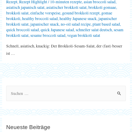
Rezept
,
Rezept Highlight
/
10-minuten rezepte
,
asian broccoli salad
,
asiatisch japanisch salat
,
asiatischer brokkoli salat
,
brokkoli gomaae
,
brokkoli salat
,
einfache vorspeise
,
gesund brokkoli rezept
,
gomae
brokkoli
,
healthy broccoli salad
,
healthy Japanese snack
,
japanischer
brokkoli salat
,
japanischer snack
,
no-oil salad recipe
,
plant based salad
,
quick broccoli salad
,
quick Japanese salad
,
schneller salat deutsch
,
sesam
brokkoli salat
,
sesame broccoli salad
,
vegan brokkoli salat
Schnell, asiatisch, knackig: Der Brokkoli-Sesam-Salat, der (fast) besser
ist …
S
u
c
h
e
Neueste Beiträge
n