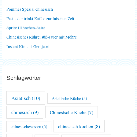
n
Pommes Spezial chinesisch
a
Fast jeder trinkt Kaffee zur falschen Zeit
c
Sprite Hähnchen-Salat
h
Chinesisches Rührei süß-sauer mit Möhre
:
Instant Kimchi-Geotjeori
Schlagwörter
Asiatisch
(10)
Asiatische Küche
(5)
chinesisch
(9)
Chinesische Küche
(7)
chinesisch kochen
(8)
chinesisches essen
(5)