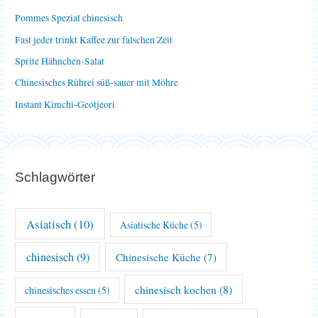
n
Pommes Spezial chinesisch
a
Fast jeder trinkt Kaffee zur falschen Zeit
c
Sprite Hähnchen-Salat
h
Chinesisches Rührei süß-sauer mit Möhre
:
Instant Kimchi-Geotjeori
Schlagwörter
Asiatisch
(10)
Asiatische Küche
(5)
chinesisch
(9)
Chinesische Küche
(7)
chinesisch kochen
(8)
chinesisches essen
(5)