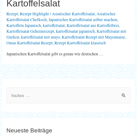
Kartoffelsalat
Rezept
,
Rezept Highlight
/
Asiatischer Kartoffelsalat
,
Asiatischer
Kartoffelsalat Chefkoch
,
Japanischer Kartoffelsalat selber machen
,
Kartoffeln Japanisch
,
kartoffelsalat
,
Kartoffelsalat aus Kartoffelbrei
,
Kartoffelsalat Geheimrezept
,
kartoffelsalat japanisch
,
Kartoffelsalat mit
Gurken
,
kartoffelsalat mit mayo
,
Kartoffelsalat Rezept mit Mayonnaise
,
Omas Kartoffelsalat Rezept
,
Rezept Kartoffelsalat klassisch
Japanischen Kartoffelsalat gibt es genau wie deutschen …
S
u
c
h
e
Neueste Beiträge
n