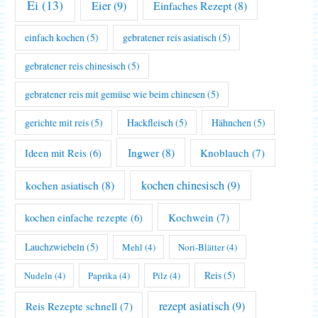
Ei
(13)
Eier
(9)
Einfaches Rezept
(8)
einfach kochen
(5)
gebratener reis asiatisch
(5)
gebratener reis chinesisch
(5)
gebratener reis mit gemüse wie beim chinesen
(5)
gerichte mit reis
(5)
Hackfleisch
(5)
Hähnchen
(5)
Ingwer
(8)
Knoblauch
(7)
Ideen mit Reis
(6)
kochen asiatisch
(8)
kochen chinesisch
(9)
Kochwein
(7)
kochen einfache rezepte
(6)
Lauchzwiebeln
(5)
Mehl
(4)
Nori-Blätter
(4)
Reis
(5)
Nudeln
(4)
Paprika
(4)
Pilz
(4)
rezept asiatisch
(9)
Reis Rezepte schnell
(7)