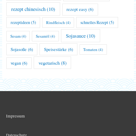
rezept chinesisch
(10)
rezept easy
(6)
rezeptideen
(5)
schnelles Rezept
(5)
Rindfleisch
(4)
Sojasauce
(10)
Sesam
(4)
Sesamöl
(4)
Sojasoße
(6)
Speisestärke
(6)
Tomaten
(4)
vegetarisch
(8)
vegan
(6)
Impressum
Datenschutz